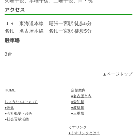
火曜午後、木曜午後、土曜午後、日・祝
アクセス
ＪＲ 東海道本線 尾張一宮駅 徒歩5分
名鉄 名古屋本線 名鉄一宮駅 徒歩5分
駐車場
3台
▲ページトップ
HOME
店舗案内
●名古屋市内
しょうなんについて
●愛知県
●理念
●岐阜県
●会社概要・歩み
●三重県
●社会貢献活動
くすリンク
●くすリンクとは？