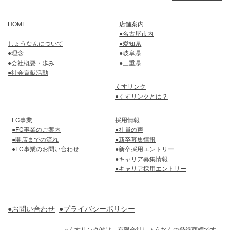
HOME
店舗案内
●名古屋市内
しょうなんについて
●愛知県
●理念
●岐阜県
●会社概要・歩み
●三重県
●社会貢献活動
くすリンク
●くすリンクとは？
FC事業
採用情報
●FC事業のご案内
●社員の声
●開店までの流れ
●新卒募集情報
●FC事業のお問い合わせ
●新卒採用エントリー
●キャリア募集情報
●キャリア採用エントリー
●お問い合わせ
●プライバシーポリシー
※くすリンクⓇは、有限会社しょうなんの登録商標です。